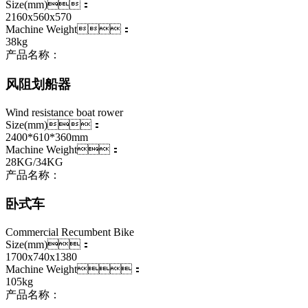
Size(mm)：
2160x560x570
Machine Weight：
38kg
产品名称：
风阻划船器
Wind resistance boat rower
Size(mm)：
2400*610*360mm
Machine Weight：
28KG/34KG
产品名称：
卧式车
Commercial Recumbent Bike
Size(mm)：
1700x740x1380
Machine Weight：
105kg
产品名称：