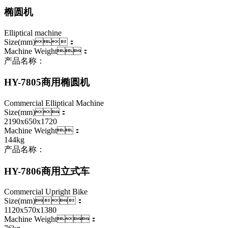
椭圆机
Elliptical machine
Size(mm)：
Machine Weight：
产品名称：
HY-7805商用椭圆机
Commercial Elliptical Machine
Size(mm)：
2190x650x1720
Machine Weight：
144kg
产品名称：
HY-7806商用立式车
Commercial Upright Bike
Size(mm)：
1120x570x1380
Machine Weight：