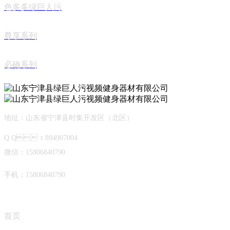
色多多绿巨人污
尊享系列
必确系列
地址：山东省宁津县时集开发区（北区）
Q Q：894907004
微信：15806840790
手机：15806840790
首页